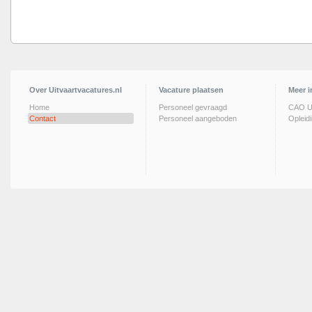
Over Uitvaartvacatures.nl
Vacature plaatsen
Meer i
Home
Personeel gevraagd
CAO Ui
Contact
Personeel aangeboden
Opleid