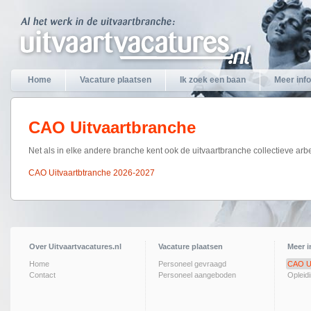
Home
Vacature plaatsen
Ik zoek een baan
Meer info
CAO Uitvaartbranche
Net als in elke andere branche kent ook de uitvaartbranche collectieve a
CAO Uitvaartbtranche 2026-2027
Over Uitvaartvacatures.nl
Vacature plaatsen
Meer i
Home
Personeel gevraagd
CAO Ui
Contact
Personeel aangeboden
Opleid