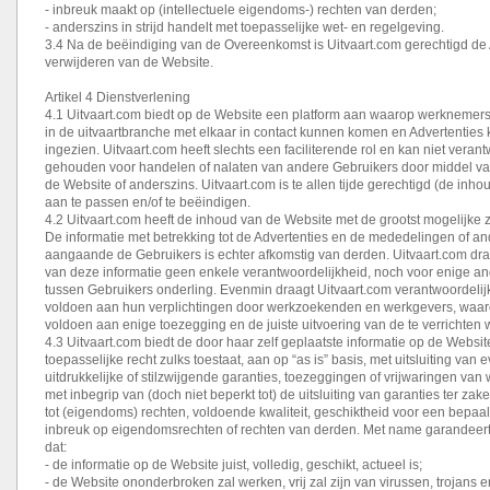
- inbreuk maakt op (intellectuele eigendoms-) rechten van derden;
- anderszins in strijd handelt met toepasselijke wet- en regelgeving.
3.4 Na de beëindiging van de Overeenkomst is Uitvaart.com gerechtigd de 
verwijderen van de Website.
Artikel 4 Dienstverlening
4.1 Uitvaart.com biedt op de Website een platform aan waarop werkneme
in de uitvaartbranche met elkaar in contact kunnen komen en Advertentie
ingezien. Uitvaart.com heeft slechts een faciliterende rol en kan niet veran
gehouden voor handelen of nalaten van andere Gebruikers door middel va
de Website of anderszins. Uitvaart.com is te allen tijde gerechtigd (de inho
aan te passen en/of te beëindigen.
4.2 Uitvaart.com heeft de inhoud van de Website met de grootst mogelijke
De informatie met betrekking tot de Advertenties en de mededelingen of an
aangaande de Gebruikers is echter afkomstig van derden. Uitvaart.com dr
van deze informatie geen enkele verantwoordelijkheid, noch voor enige a
tussen Gebruikers onderling. Evenmin draagt Uitvaart.com verantwoordelij
voldoen aan hun verplichtingen door werkzoekenden en werkgevers, waa
voldoen aan enige toezegging en de juiste uitvoering van de te verrichte
4.3 Uitvaart.com biedt de door haar zelf geplaatste informatie op de Websit
toepasselijke recht zulks toestaat, aan op “as is” basis, met uitsluiting van 
uitdrukkelijke of stilzwijgende garanties, toezeggingen of vrijwaringen van
met inbegrip van (doch niet beperkt tot) de uitsluiting van garanties ter za
tot (eigendoms) rechten, voldoende kwaliteit, geschiktheid voor een bepaal
inbreuk op eigendomsrechten of rechten van derden. Met name garandeert 
dat:
- de informatie op de Website juist, volledig, geschikt, actueel is;
- de Website ononderbroken zal werken, vrij zal zijn van virussen, trojans 