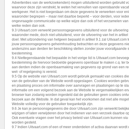
Advertenties van de werkzoekenden) mogen uitsluitend worden gebruikt vo
waarvoor deze zijn verstrekt, te weten het vervullen van openstaande vaca
werkgever. Het is niet toegestaan om deze gegevens te verwerken voor eni
waaronder begrepen – maar niet daartoe beperkt – voor derden, voor iede
ongevraagde communicatie op welke wijze dan ook of het verzamelen van
welke reden dan ook.
9.3 Uitvaart.com verwerkt persoonsgegevens uitsluitend voor de uitvoering
waaronder mede, doch niet uitsluitend, voor de uitvoering van het in artik
doel. Met uitzondering van hetgeen bepaald in artikel 9.1 zal Uitvaart.com 
jouw persoonsgegevens geheimhouding betrachten en deze gegevens nie
anderszins aan derden ter beschikking stellen zonder jouw voorafgaande sc
toestemming.
9.4 Niettegenstaande het bepaalde in het vorige lid is Uitvaart.com bevoe
toestemming de hiervoor bedoelde gegevens openbaar te maken c.q. ter be
aan derden indien de openbaarmaking van gegevens op grond van een rech
wet- of regelgeving is vereist.
9.5 Op de website van Uitvaart.com wordt gebruik gemaakt van cookies di
van de gebruiker van de Website wordt opgeslagen. Cookies worden gebrui
en plaatsing proces om informatie over aanvragen en plaatsingen op te s
informatie om een volgend bezoek aan de Website te vergemakkelijken en/
browser kan zodanig worden ingesteld dat de gebruiker geen cookies ontv
bezoek aan de Website. In dat geval kan het voorkomen dat niet alle moge
Website volledig voor de gebruiker toegankelijk zijn.
9.6 Je kan je persoonsgegevens die door Uitvaart.com zijn verwerkt bekijk
wijzigen of laten verwijderen door het indienen van een verzoek daartoe op
Ook eventuele vragen over het privacy beleid van Uitvaart.com kunnen via 
worden gesteld.
9.7 Indien Uitvaart.com of een of meer onderdelen of activa daarvan word