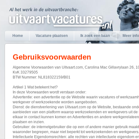
Home
Vacature plaatsen
Ik zoek een baan
Meer info
Gebruiksvoorwaarden
Algemene Voorwaarden van Uitvaart.com, Carolina Mac Gillavrylaan 26, 
KvK 33279505
BTW Nummer: NL818322159/B01
Artikel 1 Wat betekent het?
In deze Voorwaarden wordt verstaan onder:
Advertentie: een advertentie op de Website waarin vacatures of werkzaa
werkgever of werkzoekende worden aangeboden.
Dienst: de dienstverlening van Uitvaart.com op de Website, bestaande onde
aanbieden van een platform waarop werkzoekenden en werkgevers uit de 
elkaar in contact kunnen komen en Advertenties en andere werkgerelateer
plaatsen en inzien.
Gebruiker: de internetgebruiker die op een of andere manier gebruik maak
waaronder begrepen, maar niet beperkt tot werkzoekenden en werkgevers
Intellectuele Eigendomsrechten: alle rechten van intellectuele eigendom 