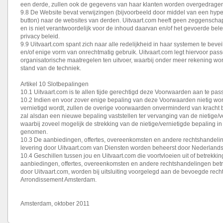
een derde, zullen ook de gegevens van haar klanten worden overgedrage
9.8 De Website bevat verwijzingen (bijvoorbeeld door middel van een hyper
button) naar de websites van derden. Uitvaart.com heeft geen zeggenscha
en is niet verantwoordelijk voor de inhoud daarvan en/of het gevoerde bel
privacy beleid.
9.9 Uitvaart.com spant zich naar alle redelijkheid in haar systemen te bevei
en/of enige vorm van onrechtmatig gebruik. Uitvaart.com legt hiervoor pa
organisatorische maatregelen ten uitvoer, waarbij onder meer rekening w
stand van de techniek.
Artikel 10 Slotbepalingen
10.1 Uitvaart.com is te allen tijde gerechtigd deze Voorwaarden aan te pass
10.2 Indien en voor zover enige bepaling van deze Voorwaarden nietig word
vernietigd wordt, zullen de overige voorwaarden onverminderd van kracht b
zal alsdan een nieuwe bepaling vaststellen ter vervanging van de nietige/v
waarbij zoveel mogelijk de strekking van de nietige/vernietigde bepaling i
genomen.
10.3 De aanbiedingen, offertes, overeenkomsten en andere rechtshandeli
levering door Uitvaart.com van Diensten worden beheerst door Nederlands
10.4 Geschillen tussen jou en Uitvaart.com die voortvloeien uit of betrekk
aanbiedingen, offertes, overeenkomsten en andere rechtshandelingen betr
door Uitvaart.com, worden bij uitsluiting voorgelegd aan de bevoegde recht
Arrondissement Amsterdam.
Amsterdam, oktober 2011