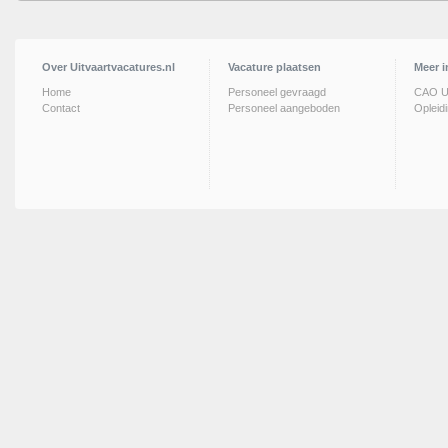
Over Uitvaartvacatures.nl
Vacature plaatsen
Meer i
Home
Personeel gevraagd
CAO Ui
Contact
Personeel aangeboden
Opleid