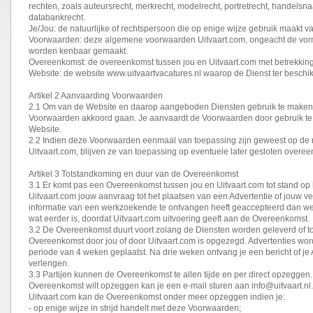
rechten, zoals auteursrecht, merkrecht, modelrecht, portretrecht, handelsn
databankrecht.
Je/Jou: de natuurlijke of rechtspersoon die op enige wijze gebruik maakt v
Voorwaarden: deze algemene voorwaarden Uitvaart.com, ongeacht de vor
worden kenbaar gemaakt.
Overeenkomst: de overeenkomst tussen jou en Uitvaart.com met betrekking 
Website: de website www.uitvaartvacatures.nl waarop de Dienst ter beschik
Artikel 2 Aanvaarding Voorwaarden
2.1 Om van de Website en daarop aangeboden Diensten gebruik te maken 
Voorwaarden akkoord gaan. Je aanvaardt de Voorwaarden door gebruik t
Website.
2.2 Indien deze Voorwaarden eenmaal van toepassing zijn geweest op de r
Uitvaart.com, blijven ze van toepassing op eventuele later gesloten overe
Artikel 3 Totstandkoming en duur van de Overeenkomst
3.1 Er komt pas een Overeenkomst tussen jou en Uitvaart.com tot stand op
Uitvaart.com jouw aanvraag tot het plaatsen van een Advertentie of jouw 
informatie van een werkzoekende te ontvangen heeft geaccepteerd dan wel
wat eerder is, doordat Uitvaart.com uitvoering geeft aan de Overeenkomst.
3.2 De Overeenkomst duurt voort zolang de Diensten worden geleverd of to
Overeenkomst door jou of door Uitvaart.com is opgezegd. Advertenties wo
periode van 4 weken geplaatst. Na drie weken ontvang je een bericht of je 
verlengen.
3.3 Partijen kunnen de Overeenkomst te allen tijde en per direct opzeggen.
Overeenkomst wilt opzeggen kan je een e-mail sturen aan info@uitvaart.nl.
Uitvaart.com kan de Overeenkomst onder meer opzeggen indien je:
- op enige wijze in strijd handelt met deze Voorwaarden;