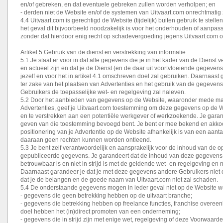
en/of gebreken, en dat eventuele gebreken zullen worden verholpen; en
- derden niet de Website en/of de systemen van Uitvaart.com onrechtmatig 
4.4 Uitvaart.com is gerechtigd de Website (tijdelijk) buiten gebruik te stelle
het geval dit bijvoorbeeld noodzakelijk is voor het onderhouden of aanpas
zonder dat hierdoor enig recht op schadevergoeding jegens Uitvaart.com on
Artikel 5 Gebruik van de dienst en verstrekking van informatie
5.1 Je staat er voor in dat alle gegevens die je in het kader van de Dienst ver
en actueel zijn en dat je de Dienst (en de daar uit voortvloeiende gegevens)
jezelf en voor het in artikel 4.1 omschreven doel zal gebruiken. Daarnaast 
ter zake van het plaatsen van Advertenties en het gebruik van de gegeven
Gebruikers de toepasselijke wet- en regelgeving zal naleven.
5.2 Door het aanbieden van gegevens op de Website, waaronder mede maar
Advertenties, geef je Uitvaart.com toestemming om deze gegevens op de W
en te verstrekken aan een potentiële werkgever of werkzoekende. Je garande
geven van die toestemming bevoegd bent. Je bent er mee bekend en akko
positionering van je Advertentie op de Website afhankelijk is van een aanta
daaraan geen rechten kunnen worden ontleend.
5.3 Je bent zelf verantwoordelijk en aansprakelijk voor de inhoud van de 
gepubliceerde gegevens. Je garandeert dat de inhoud van deze gegevens j
betrouwbaar is en niet in strijd is met de geldende wet- en regelgeving en n
Daarnaast garandeer je dat je met deze gegevens andere Gebruikers niet
dat je de belangen en de goede naam van Uitvaart.com niet zal schaden.
5.4 De onderstaande gegevens mogen in ieder geval niet op de Website w
- gegevens die geen betrekking hebben op de uitvaart branche;
- gegevens die betrekking hebben op freelance functies, franchise overeen
doel hebben het (in)direct promoten van een onderneming;
- gegevens die in strijd zijn met enige wet, regelgeving of deze Voorwaarde