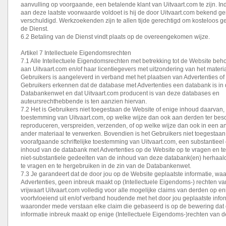
aanvulling op voorgaande, een betalende klant van Uitvaart.com te zijn. In
aan deze laatste voorwaarde voldoet is hij de door Uitvaart.com bekend g
verschuldigd. Werkzoekenden zijn te allen tijde gerechtigd om kosteloos g
de Dienst.
6.2 Betaling van de Dienst vindt plaats op de overeengekomen wijze.
Artikel 7 Intellectuele Eigendomsrechten
7.1 Alle Intellectuele Eigendomsrechten met betrekking tot de Website behore
aan Uitvaart.com en/of haar licentiegevers met uitzondering van het materi
Gebruikers is aangeleverd in verband met het plaatsen van Advertenties of
Gebruikers erkennen dat de database met Advertenties een databank is in 
Databankenwet en dat Uitvaart.com producent is van deze databases en
auteursrechthebbende is ten aanzien hiervan.
7.2 Het is Gebruikers niet toegestaan de Website of enige inhoud daarvan, z
toestemming van Uitvaart.com, op welke wijze dan ook aan derden ter beschi
reproduceren, verspreiden, verzenden, of op welke wijze dan ook in een a
ander materiaal te verwerken. Bovendien is het Gebruikers niet toegestaan
voorafgaande schriftelijke toestemming van Uitvaart.com, een substantieel
inhoud van de databank met Advertenties op de Website op te vragen en te
niet-substantiele gedeelten van de inhoud van deze databank(en) herhaal
te vragen en te hergebruiken in de zin van de Databankenwet.
7.3 Je garandeert dat de door jou op de Website geplaatste informatie, w
Advertenties, geen inbreuk maakt op (Intellectuele Eigendoms-) rechten va
vrijwaart Uitvaart.com volledig voor alle mogelijke claims van derden op en
voortvloeiend uit en/of verband houdende met het door jou geplaatste info
waaronder mede verstaan elke claim die gebaseerd is op de bewering dat
informatie inbreuk maakt op enige (Intellectuele Eigendoms-)rechten van d