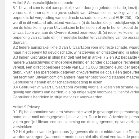
Artikel 8 Aansprakelijkheid en boete
8.1 Uitvaart.com is niet aansprakelijk voor door jou geleden schade, tenzij
veroorzaakt door opzet op grove schuld van Uitvaart.com in welk geval de 
beperkt is tot vergoeding van de directe schade tot maximaal EUR 250, - O
wordt in dit verband uitsluitend verstaan: (i) de kosten die je redelijkerwi
om de tekortkoming van Uitvaart.com te herstellen of op te heffen, zodat de
Uitvaart.com wel aan de Overeenkomst beantwoordt; (ii) redelijke kosten t
beperking van schade en (iii) redelijke kosten ter vaststelling van de oor
daarvan.
8.2 Iedere aansprakelijkheid van Uitvaart.com voor indirecte schade, waa
maar niet beperkt tot gevolgschade, winstderving en omzetderving, is uitge
8.3 Indien Gebruiker in strijd handelt met het in artikel 7.2 en 9.2 bepaalde 
nadere waarschuwing of ingebrekestelling en zonder dat daartoe rechterlij
vereist, een direct opeisbare boete van EUR 1.000 (duizend euro) per gebe
gebruik van een (persoons-)gegeven of Advertentie geldt als één gebeurte
het recht van Uitvaart.com om andere haar ter beschikking staande maatre
Gebruiker te nemen en/of schadevergoeding te eisen.
8.4 Gebruiker vrijwaart Uitvaart.com volledig voor alle kosten en schade (
gevolg van claims van derden) die op enige wijze voortvloeit uit en/of ver
Gebruiker’s handelen in strijd met deze Voorwaarden.
Artikel 9 Privacy
9.1 Bij het aanmaken van een Advertentie word je gevraagd om persoons
naam en e-mail adresgegevens) in te vullen. Door in een Advertentie pers
vullen geef je Uitvaart.com toestemming om deze gegevens, op verzoek, a
verstrekken.
9.2 Het gebruik van de (persoons-)gegevens die door middel van de Diens
worden verkregen (waaronder mede doch niet uitsluitend verstaan de per