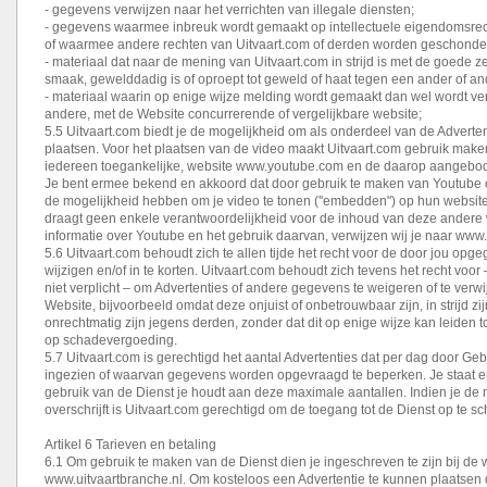
- gegevens verwijzen naar het verrichten van illegale diensten;
- gegevens waarmee inbreuk wordt gemaakt op intellectuele eigendomsrec
of waarmee andere rechten van Uitvaart.com of derden worden geschonde
- materiaal dat naar de mening van Uitvaart.com in strijd is met de goede 
smaak, gewelddadig is of oproept tot geweld of haat tegen een ander of an
- materiaal waarin op enige wijze melding wordt gemaakt dan wel wordt v
andere, met de Website concurrerende of vergelijkbare website;
5.5 Uitvaart.com biedt je de mogelijkheid om als onderdeel van de Adverten
plaatsen. Voor het plaatsen van de video maakt Uitvaart.com gebruik make
iedereen toegankelijke, website www.youtube.com en de daarop aangebod
Je bent ermee bekend en akkoord dat door gebruik te maken van Youtube
de mogelijkheid hebben om je video te tonen (''embedden") op hun website
draagt geen enkele verantwoordelijkheid voor de inhoud van deze andere
informatie over Youtube en het gebruik daarvan, verwijzen wij je naar ww
5.6 Uitvaart.com behoudt zich te allen tijde het recht voor de door jou opge
wijzigen en/of in te korten. Uitvaart.com behoudt zich tevens het recht voor
niet verplicht – om Advertenties of andere gegevens te weigeren of te verw
Website, bijvoorbeeld omdat deze onjuist of onbetrouwbaar zijn, in strijd zi
onrechtmatig zijn jegens derden, zonder dat dit op enige wijze kan leiden to
op schadevergoeding.
5.7 Uitvaart.com is gerechtigd het aantal Advertenties dat per dag door Ge
ingezien of waarvan gegevens worden opgevraagd te beperken. Je staat er v
gebruik van de Dienst je houdt aan deze maximale aantallen. Indien je de
overschrijft is Uitvaart.com gerechtigd om de toegang tot de Dienst op te sc
Artikel 6 Tarieven en betaling
6.1 Om gebruik te maken van de Dienst dien je ingeschreven te zijn bij de 
www.uitvaartbranche.nl. Om kosteloos een Advertentie te kunnen plaatsen d